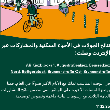
نتائج الجولات في الأحياء السكنية والمشاركات عبر
الإنترنت وصلت!
AR Kiezblocks 1
,
Augustraßenkiez
,
Beusselkiez
Nord
,
Böttgerblock
,
Brunnenstraße Ost
,
Brunnenstraße
,
Gendarmenmarkt
,
Gesundbrunnen
,
Grenzstraße
,
Kameruner
في الوقت المناسب تمامًا مع الأيام الأكثر هدوءًا في العام، قمنا
Straße
,
Karl-Marx-Allee Nord
,
Karl-Marx-Allee
بوضع اللمسات الأخيرة على الوثائق التي تتضمن نتائج المشاورات
Süd
,
Krausenstraße
,
Lehrter Straße
,
Malplaquetkiez
,
Moabit
العامة الثلاث. مع رسومات بيانية داعمة ونصوص توضيحية…
West
,
Ottopark
,
Rosa-Luxemburg-
Platz
,
Scheunenviertel
,
Schillerpark Süd
,
Soldiner Kiez
11.12.25
Ost
,
Soldiner Kiez