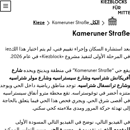
خطي إلى المحتوى
إظه
الكل Kieze
Kameruner Straße
Kameruner Straße
بعد استشارة السكان وإجراء تقييم فني، لم يتم اختيار هذا الكiez
في المرحلة الأولى لتنفيذ مشروع «Kiezblock» في عام 2026.
يقع حي “Kameruner Straße” في منطقة ويدينج ويحده
شارع
أفريكانش شتراسيه وشارع سيستراسيه وشارع مولر شتراسيه
وشارع ترانسفال شتراسيه
. توجد مناطق رياضية داخل الحي ويوجد
متنزه أخضر في توغوستراسه. تقع محطة مترو أنفاق سيستراسيه
في أقصى شرق الحي. ويجري فحص هذا الحي فيما يتعلق بالحاجة
إلى تهدئة حركة المرور ومدى ملاءمته كحي سكني.
في الفيديو التالي، نوضح في الفيديو التالي المسودة الأولى
للمفهوم الذي
تم تقديمه في
مسيرة الحي.
ويبين التدابير الممكنة