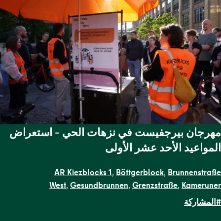
مهرجان بيرجفيست في نزهات الحي – استعراض
المواعيد الأحد عشر الأولى
AR Kiezblocks 1
,
Böttgerblock
,
Brunnenstraße
West
,
Gesundbrunnen
,
Grenzstraße
,
Kameruner
Straße
,
Malplaquetkiez
,
Schillerpark Süd
,
Soldiner Kiez
#المشاركة
Ost
,
Soldiner Kiez West
,
Uferstraßenkiez