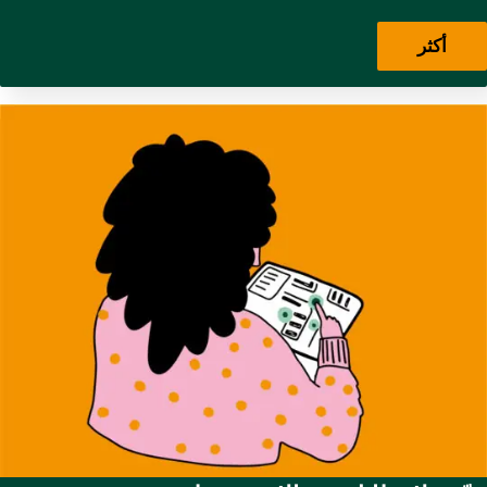
West
,
Stephankiez
,
Uferstraßenkiez
,
Wilsnacker Straße
أكثر