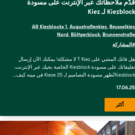
قدّم ملاحظاتك عبر الإنترنت على مسودة
Kiezblock لـ Kiez
AR Kiezblocks 1
,
Augustraßenkiez
,
Beusselkiez
Nord
,
Böttgerblock
,
Brunnenstraße
,
Gendarmenmarkt
,
Gesundbrunnen
,
Grenzstraße
,
Kameruner
#المشاركة
Straße
,
Krausenstraße
,
Lehrter
Straße
,
Malplaquetkiez
,
Moabit West
,
Ottopark
,
Rosa-
هل فاتك المشي على Kiez ؟ لا مشكلة! يمكنك الآن إرسال
Luxemburg-Platz
,
Scheunenviertel
,
Schillerpark
تعليقاتك على مسودة Kiezblock الخاصة بحيك عبر الإنترنت.
Süd
,
Soldiner Kiez Ost
,
Soldiner Kiez
Kiezblockتُظهر مسودة التصاميم لـ 25 Kieze في ميته كيف…
West
,
Stephankiez
,
Uferstraßenkiez
,
Wilsnacker Straße
17.06.25
أكثر