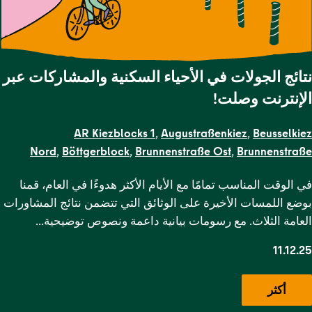
نتائج الجولات في الأحياء السكنية والمشاركات عبر
الإنترنت وصلت!
AR Kiezblocks 1
,
Augustraßenkiez
,
Beusselkiez
Nord
,
Böttgerblock
,
Brunnenstraße Ost
,
Brunnenstraße
,
Gendarmenmarkt
,
Gesundbrunnen
,
Grenzstraße
,
Kameruner
في الوقت المناسب تمامًا مع الأيام الأكثر هدوءًا في العام، قمنا
Straße
,
Karl-Marx-Allee Nord
,
Karl-Marx-Allee
بوضع اللمسات الأخيرة على الوثائق التي تتضمن نتائج المشاورات
Süd
,
Krausenstraße
,
Lehrter Straße
,
Malplaquetkiez
,
Moabit
العامة الثلاث. مع رسومات بيانية داعمة ونصوص توضيحية…
West
,
Ottopark
,
Rosa-Luxemburg-
Platz
,
Scheunenviertel
,
Schillerpark Süd
,
Soldiner Kiez
11.12.25
Ost
,
Soldiner Kiez
West
,
Stephankiez
,
Uferstraßenkiez
,
Wilsnacker Straße
أكثر