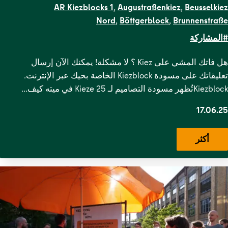
AR Kiezblocks 1
,
Augustraßenkiez
,
Beusselkiez
Nord
,
Böttgerblock
,
Brunnenstraße
,
Gendarmenmarkt
,
Gesundbrunnen
,
Grenzstraße
,
Kameruner
#المشاركة
Straße
,
Krausenstraße
,
Lehrter
Straße
,
Malplaquetkiez
,
Moabit West
,
Ottopark
,
Rosa-
هل فاتك المشي على Kiez ؟ لا مشكلة! يمكنك الآن إرسال
Luxemburg-Platz
,
Scheunenviertel
,
Schillerpark
تعليقاتك على مسودة Kiezblock الخاصة بحيك عبر الإنترنت.
Süd
,
Soldiner Kiez Ost
,
Soldiner Kiez
Kiezblockتُظهر مسودة التصاميم لـ 25 Kieze في ميته كيف…
West
,
Stephankiez
,
Uferstraßenkiez
,
Wilsnacker Straße
17.06.25
أكثر