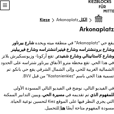
خطي إلى المحتوى
إظه
الكل Kieze
Arkonaplatz
Arkonaplatz
يقع حي “Arkonaplatz” في منطقة ميته ويحده
شارع بيرناور
وشارع بروننشتراسه وشارع فيتيراننشتراسه وشارع فيربيلينر
وشارع كاستانينالي وشارع شفيدتر
. تقع أركونا- وزيونسكيرش بلاتز
في هذا الحي. تقع محطة مترو الأنفاق بيرناور شتراسه على الحدود
الشمالية الغربية للحي. وإلى الشمال الشرقي يقع حي بانكو. تم
تسمية هذا الحي باسم “Kastanienkiez” من قبل BVV.
في الفيديو التالي، نوضح في الفيديو التالي المسودة الأولى
للمفهوم الذي
تم تقديمه في
مسيرة الحي.
ويبين التدابير الممكنة
التي يجري النظر فيها على الموقع Kiez لتحسين نوعية الحياة.
مسودة المفهوم متاحة أيضًا
هنا
للتحميل.