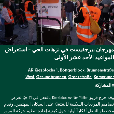
مهرجان بيرجفيست في نزهات الحي – استعراض
المواعيد الأحد عشر الأولى
AR Kiezblocks 1
,
Böttgerblock
,
Brunnenstraße
West
,
Gesundbrunnen
,
Grenzstraße
,
Kameruner
Straße
,
Malplaquetkiez
,
Schillerpark Süd
,
Soldiner Kiez
#المشاركة
Ost
,
Soldiner Kiez West
,
Uferstraßenkiez
وقد خرج فريق Kiezblocks-für-Mitte بالفعل في 11 حيًا لعرض
تصاميم المربعات السكنية للKieze على السكان المهتمين. وقدم
مخططو التنقل أفكاراً أولية حول كيفية إعادة تنظيم حركة المرور