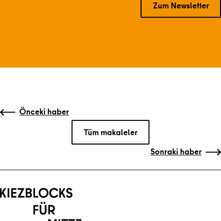
Zum Newsletter
Önceki veya sonraki gönderilere gitme
Önceki haber
Tüm makaleler
Sonraki haber
Ana içeriğe geri dön
Gezinti kısmına geri dön