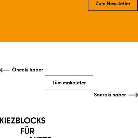
Zum Newsletter
Önceki veya sonraki gönderilere gitme
Önceki haber
Tüm makaleler
Sonraki haber
Ana içeriğe geri dön
Gezinti kısmına geri dön