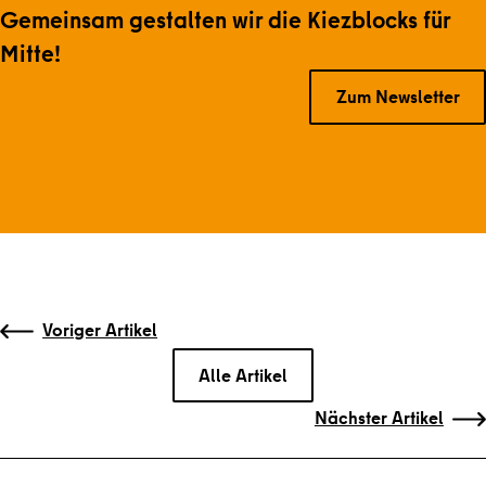
Gemeinsam gestalten wir die Kiezblocks für
Mitte!
Zum Newsletter
Gehe zu vorherigen oder nächsten Beiträgen
Voriger Artikel
Alle Artikel
Nächster Artikel
Zurück zum Hauptinhalt
Zurück zur Navigation