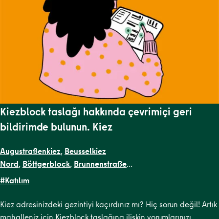
Kiezblock taslağı hakkında çevrimiçi geri
bildirimde bulunun. Kiez
Augustraßenkiez
,
Beusselkiez
Nord
,
Böttgerblock
,
Brunnenstraße
West
,
Dircksenstraße
,
Flottwellkiez
,
Gartenstraßenkiez
,
Gend
#Katılım
Straße
,
Krausenstraße
,
Lehrter
Straße
,
Malplaquetkiez
,
Moabit West
,
Ottopark
,
Rosa-
Kiez adresinizdeki gezintiyi kaçırdınız mı? Hiç sorun değil! Artık
Luxemburg-Platz
,
Scheunenviertel
,
Schillerpark
mahalleniz için Kiezblock taslağına ilişkin yorumlarınızı