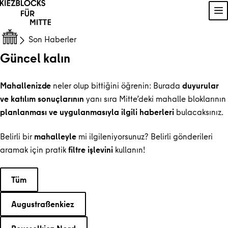
İçeriğe geç
Na
Son Haberler
Güncel kalın
Mahallenizde
neler olup bittiğini öğrenin: Burada
duyurular
ve katılım sonuçlarının
yanı sıra Mitte’deki mahalle bloklarının
planlanması ve uygulanmasıyla ilgili haberleri
bulacaksınız.
Belirli bir
mahalleyle
mi ilgileniyorsunuz? Belirli gönderileri
aramak için pratik
filtre işlevini
kullanın!
Bir kategori seçin
Tüm
Augustraßenkiez