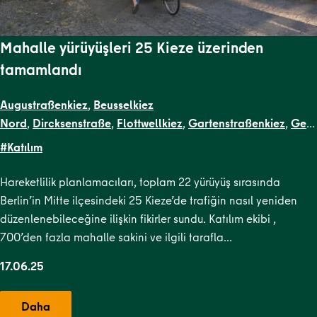
Mahalle yürüyüşleri 25 Kieze üzerinden
tamamlandı
Augustraßenkiez
,
Beusselkiez
Nord
,
Dircksenstraße
,
Flottwellkiez
,
Gartenstraßenkiez
,
Gen
Straße
,
Moabit West
,
Ottopark
,
Rosa-Luxemburg-
#Katılım
Platz
,
Scheunenviertel
,
Stephankiez
,
Wilsnacker Straße
Hareketlilik planlamacıları, toplam 22 yürüyüş sırasında
Berlin’in Mitte ilçesindeki 25 Kieze’de trafiğin nasıl yeniden
düzenlenebileceğine ilişkin fikirler sundu. Katılım ekibi ,
700’den fazla mahalle sakini ve ilgili tarafla…
17.06.25
Daha