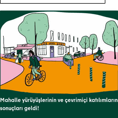
Aramanız için 8 sonuç var.
Mahalle yürüyüşlerinin ve çevrimiçi katılımların
sonuçları geldi!