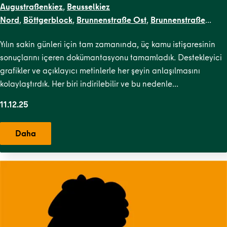
Augustraßenkiez
,
Beusselkiez
Nord
,
Böttgerblock
,
Brunnenstraße Ost
,
Brunnenstraße
West
,
Dircksenstraße
,
Flottwellkiez
,
Gartenstraßenkiez
,
Gend
Yılın sakin günleri için tam zamanında, üç kamu istişaresinin
Straße
,
Karl-Marx-Allee Nord
,
Karl-Marx-Allee
sonuçlarını içeren dokümantasyonu tamamladık. Destekleyici
Süd
,
Krausenstraße
,
Lehrter Straße
,
Malplaquetkiez
,
Moabit
grafikler ve açıklayıcı metinlerle her şeyin anlaşılmasını
West
,
Ottopark
,
Rosa-Luxemburg-
kolaylaştırdık. Her biri indirilebilir ve bu nedenle…
Platz
,
Scheunenviertel
,
Schillerpark Süd
,
Soldiner Kiez
Ost
,
Soldiner Kiez West
,
Stephankiez
,
TR Kiezblocks
11.12.25
1
,
Uferstraßenkiez
,
Wilsnacker Straße
Daha