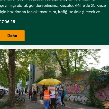
Süd
,
Soldiner Kiez Ost
,
Soldiner Kiez West
,
Stephankiez
,
TR
çevrimiçi olarak gönderebilirsiniz. KiezblockMitte’de 25 Kieze
Kiezblocks 1
,
Uferstraßenkiez
,
Wilsnacker Straße
için hazırlanan taslak tasarımlar, trafiği sakinleştirecek ve…
17.06.25
Daha