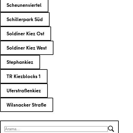
Scheunenviertel
Schillerpark Süd
Soldiner Kiez Ost
Soldiner Kiez West
Stephankiez
TR Kiezblocks 1
Uferstraßenkiez
Wilsnacker Straße
Arama