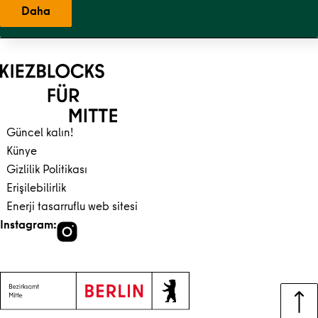
Daha
Ana içeriğe geri dön
Gezinti kısmına geri dön
Güncel kalın!
Künye
Gizlilik Politikası
Erişilebilirlik
Enerji tasarruflu web sitesi
Instagram: