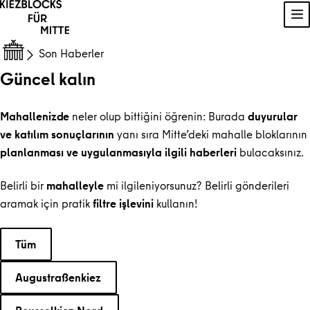
İçeriğe geç
Na
Son Haberler
Güncel kalın
Mahallenizde
neler olup bittiğini öğrenin: Burada
duyurular
ve katılım sonuçlarının
yanı sıra Mitte’deki mahalle bloklarının
planlanması ve uygulanmasıyla ilgili haberleri
bulacaksınız.
Belirli bir
mahalleyle
mi ilgileniyorsunuz? Belirli gönderileri
aramak için pratik
filtre işlevini
kullanın!
Bir kategori seçin
Tüm
Augustraßenkiez