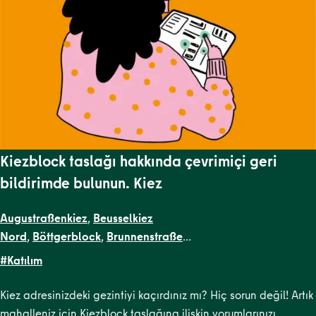
Kiezblock taslağı hakkında çevrimiçi geri
bildirimde bulunun. Kiez
Augustraßenkiez
,
Beusselkiez
Nord
,
Böttgerblock
,
Brunnenstraße
West
,
Dircksenstraße
,
Flottwellkiez
,
Gartenstraßenkiez
,
Gend
#Katılım
Straße
,
Krausenstraße
,
Lehrter
Straße
,
Malplaquetkiez
,
Moabit West
,
Ottopark
,
Rosa-
Kiez adresinizdeki gezintiyi kaçırdınız mı? Hiç sorun değil! Artık
Luxemburg-Platz
,
Scheunenviertel
,
Schillerpark
mahalleniz için Kiezblock taslağına ilişkin yorumlarınızı