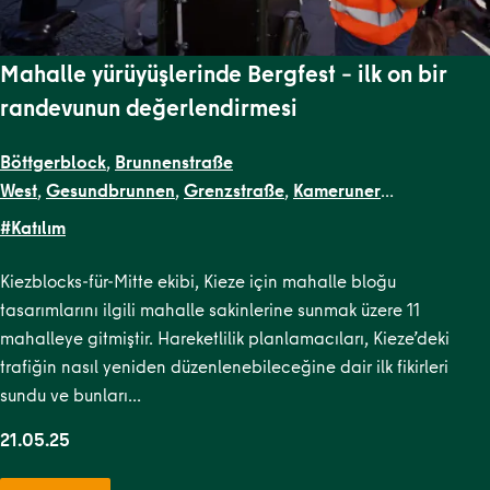
Mahalle yürüyüşlerinde Bergfest – ilk on bir
randevunun değerlendirmesi
Böttgerblock
,
Brunnenstraße
West
,
Gesundbrunnen
,
Grenzstraße
,
Kameruner
Straße
,
Malplaquetkiez
,
Schillerpark Süd
,
Soldiner Kiez
#Katılım
Ost
,
Soldiner Kiez West
,
TR Kiezblocks 1
,
Uferstraßenkiez
Kiezblocks-für-Mitte ekibi, Kieze için mahalle bloğu
tasarımlarını ilgili mahalle sakinlerine sunmak üzere 11
mahalleye gitmiştir. Hareketlilik planlamacıları, Kieze’deki
trafiğin nasıl yeniden düzenlenebileceğine dair ilk fikirleri
sundu ve bunları…
21.05.25