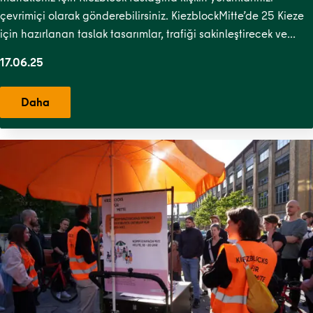
Süd
,
Soldiner Kiez Ost
,
Soldiner Kiez West
,
Stephankiez
,
TR
çevrimiçi olarak gönderebilirsiniz. KiezblockMitte’de 25 Kieze
Kiezblocks 1
,
Uferstraßenkiez
,
Wilsnacker Straße
için hazırlanan taslak tasarımlar, trafiği sakinleştirecek ve…
17.06.25
Daha