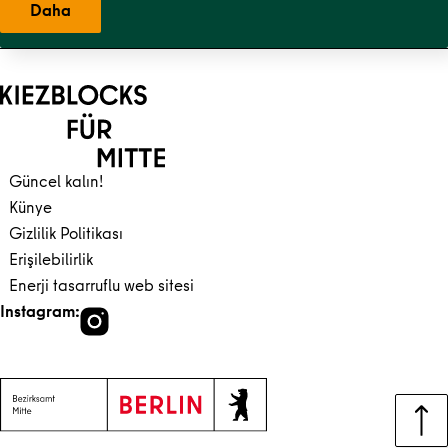
Daha
Ana içeriğe geri dön
Gezinti kısmına geri dön
Güncel kalın!
Künye
Gizlilik Politikası
Erişilebilirlik
Enerji tasarruflu web sitesi
Instagram: