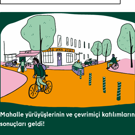
Aramanız için 8 sonuç var.
Mahalle yürüyüşlerinin ve çevrimiçi katılımların
sonuçları geldi!