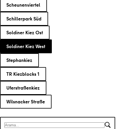
Scheunenviertel
Schillerpark Süd
Soldiner Kiez Ost
Soldiner Kiez West
Stephankiez
TR Kiezblocks 1
Uferstraßenkiez
Wilsnacker Straße
Arama