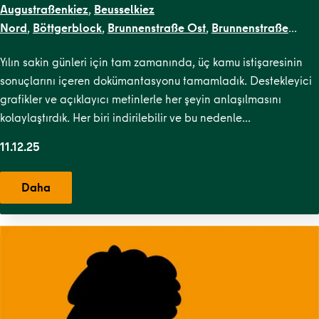
Augustraßenkiez
,
Beusselkiez
Nord
,
Böttgerblock
,
Brunnenstraße Ost
,
Brunnenstraße
West
,
Dircksenstraße
,
Flottwellkiez
,
Gartenstraßenkiez
,
Gend
Yılın sakin günleri için tam zamanında, üç kamu istişaresinin
Straße
,
Karl-Marx-Allee Nord
,
Karl-Marx-Allee
sonuçlarını içeren dokümantasyonu tamamladık. Destekleyici
Süd
,
Krausenstraße
,
Lehrter Straße
,
Malplaquetkiez
,
Moabit
grafikler ve açıklayıcı metinlerle her şeyin anlaşılmasını
West
,
Ottopark
,
Rosa-Luxemburg-
kolaylaştırdık. Her biri indirilebilir ve bu nedenle…
Platz
,
Scheunenviertel
,
Schillerpark Süd
,
Soldiner Kiez
Ost
,
Soldiner Kiez West
,
Stephankiez
,
TR Kiezblocks
11.12.25
1
,
Uferstraßenkiez
,
Wilsnacker Straße
Daha