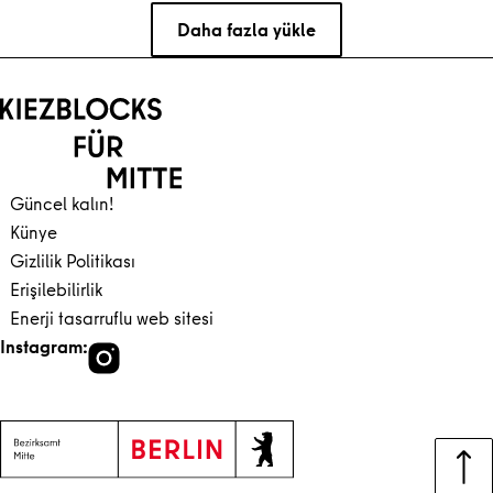
Daha fazla yükle
Ana içeriğe geri dön
Gezinti kısmına geri dön
Güncel kalın!
Künye
Gizlilik Politikası
Erişilebilirlik
Enerji tasarruflu web sitesi
Instagram: