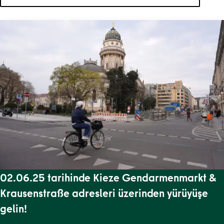
Aramanız için 33 sonuç var.
02.06.25 tarihinde Kieze Gendarmenmarkt &
Krausenstraße adresleri üzerinden yürüyüşe
gelin!