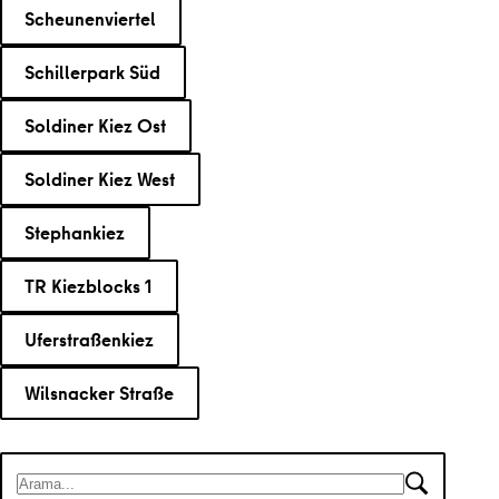
Scheunenviertel
Schillerpark Süd
Soldiner Kiez Ost
Soldiner Kiez West
Stephankiez
TR Kiezblocks 1
Uferstraßenkiez
Wilsnacker Straße
Arama