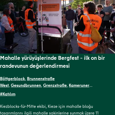
Mahalle yürüyüşlerinde Bergfest – ilk on bir
randevunun değerlendirmesi
Böttgerblock
,
Brunnenstraße
West
,
Gesundbrunnen
,
Grenzstraße
,
Kameruner
Straße
,
Malplaquetkiez
,
Schillerpark Süd
,
Soldiner Kiez
#Katılım
Ost
,
Soldiner Kiez West
,
TR Kiezblocks 1
,
Uferstraßenkiez
Kiezblocks-für-Mitte ekibi, Kieze için mahalle bloğu
tasarımlarını ilgili mahalle sakinlerine sunmak üzere 11