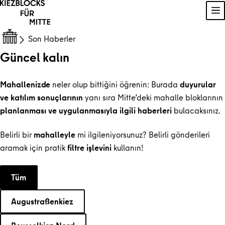
İçeriğe geç
Na
Son Haberler
Güncel kalın
Mahallenizde
neler olup bittiğini öğrenin: Burada
duyurular
ve katılım sonuçlarının
yanı sıra Mitte’deki mahalle bloklarının
planlanması ve uygulanmasıyla ilgili haberleri
bulacaksınız.
Belirli bir
mahalleyle
mi ilgileniyorsunuz? Belirli gönderileri
aramak için pratik
filtre işlevini
kullanın!
Bir kategori seçin
Tüm
Augustraßenkiez