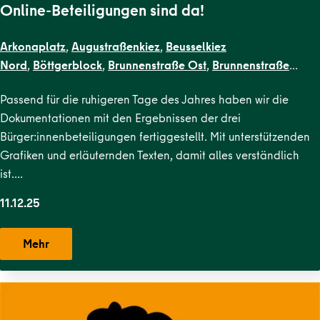
Online-Beteiligungen sind da!
Arkonaplatz
,
Augustraßenkiez
,
Beusselkiez
Nord
,
Böttgerblock
,
Brunnenstraße Ost
,
Brunnenstraße
West
,
Dircksenstraße
,
Flottwellkiez
,
Gartenstraßenkiez
,
Gend
Passend für die ruhigeren Tage des Jahres haben wir die
Straße
,
Karl-Marx-Allee Nord
,
Karl-Marx-Allee
Dokumentationen mit den Ergebnissen der drei
Süd
,
Krausenstraße
,
Lehrter Straße
,
Malplaquetkiez
,
Moabit
Bürger:innenbeteiligungen fertiggestellt. Mit unterstützenden
West
,
Ottopark
,
Rosa-Luxemburg-
Grafiken und erläuternden Texten, damit alles verständlich
Platz
,
Scheunenviertel
,
Schillerpark Süd
,
Soldiner Kiez
ist….
Ost
,
Soldiner Kiez
West
,
Stephankiez
,
Uferstraßenkiez
,
Wilsnacker Straße
11.12.25
Mehr