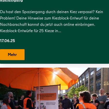
Straße
,
Krausenstraße
,
Lehrter
Straße
,
Malplaquetkiez
,
Moabit West
,
Ottopark
,
Rosa-
Du hast den Spaziergang durch deinen Kiez verpasst? Kein
Luxemburg-Platz
,
Scheunenviertel
,
Schillerpark
Problem! Deine Hinweise zum Kiezblock-Entwurf für deine
Süd
,
Soldiner Kiez Ost
,
Soldiner Kiez
Nachbarschaft kannst du jetzt auch online einbringen.
West
,
Stephankiez
,
Uferstraßenkiez
,
Wilsnacker Straße
Kiezblock-Entwürfe für 25 Kieze in…
17.06.25
Mehr