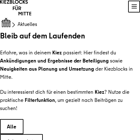
Zum Inhalt springen
Na
Aktuelles
Bleib auf dem Laufenden
Erfahre, was in deinem
Kiez
passiert: Hier findest du
Ankündigungen und Ergebnisse der Beteiligung
sowie
Neuigkeiten aus Planung und Umsetzung
der Kiezblocks in
Mitte.
Du interessierst dich für einen bestimmten
Kiez
? Nutze die
praktische
Filterfunktion
, um gezielt nach Beiträgen zu
suchen!
Wählen Sie eine Kategorie
Alle