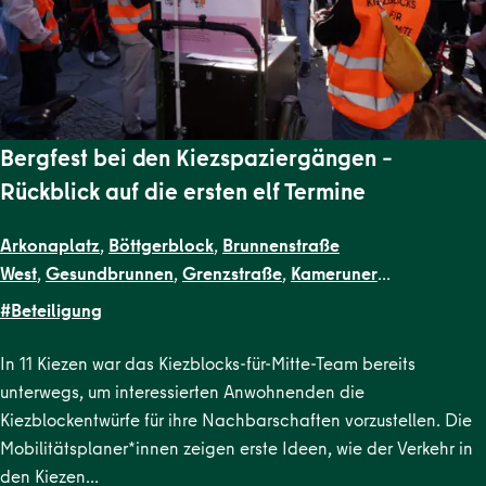
Bergfest bei den Kiezspaziergängen –
Rückblick auf die ersten elf Termine
Arkonaplatz
,
Böttgerblock
,
Brunnenstraße
West
,
Gesundbrunnen
,
Grenzstraße
,
Kameruner
Straße
,
Malplaquetkiez
,
Schillerpark Süd
,
Soldiner Kiez
#Beteiligung
Ost
,
Soldiner Kiez West
,
Uferstraßenkiez
In 11 Kiezen war das Kiezblocks-für-Mitte-Team bereits
unterwegs, um interessierten Anwohnenden die
Kiezblockentwürfe für ihre Nachbarschaften vorzustellen. Die
Mobilitätsplaner*innen zeigen erste Ideen, wie der Verkehr in
den Kiezen…