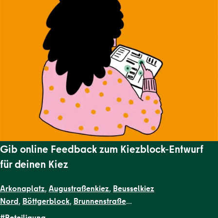
Gib online Feedback zum Kiezblock-Entwurf
für deinen Kiez
Arkonaplatz
,
Augustraßenkiez
,
Beusselkiez
Nord
,
Böttgerblock
,
Brunnenstraße
West
,
Dircksenstraße
,
Flottwellkiez
,
Gartenstraßenkiez
,
Gend
#Beteiligung