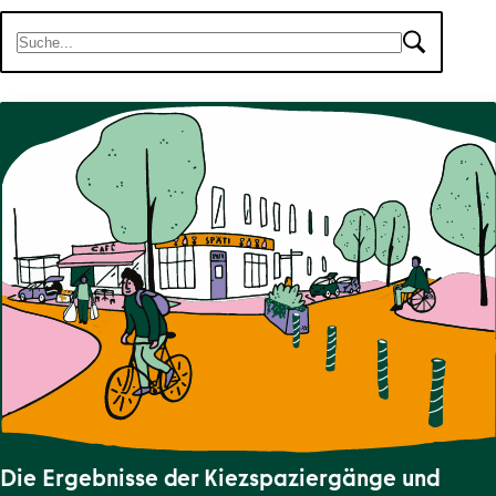
Suche
Es gibt 7 Ergebnisse für deine Suche.
Die Ergebnisse der Kiezspaziergänge und